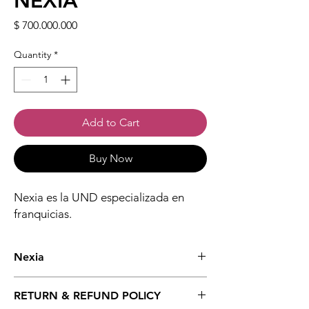
NEXIA
Price
$ 700.000.000
Quantity
*
Add to Cart
Buy Now
Nexia es la UND especializada en
franquicias.
Nexia
Nexia es la Unidad de Negocio Digital
RETURN & REFUND POLICY
especializada en la gestión, implementación