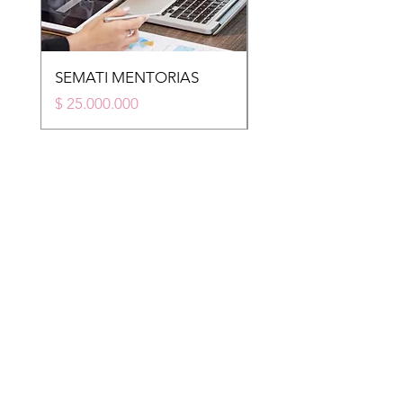
SEMATI MENTORIAS
STM
Price
Price
$ 25.000.000
$ 20.000.000