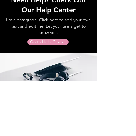
Need Help? Check Out
Our Help Center
I'm a paragraph. Click here to add your own
text and edit me. Let your users get to
know you.
Go to Help Center
Store Location
Nodo
Bogotá D.C
Colombia
Wix Global Partner