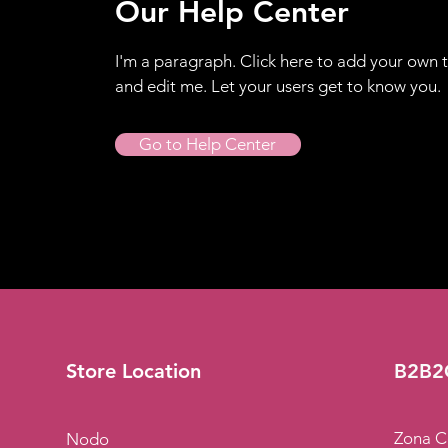
Our Help Center
I'm a paragraph. Click here to add your own 
and edit me. Let your users get to know you.
Go to Help Center
Store Location
B2B2
Zona C
Nodo