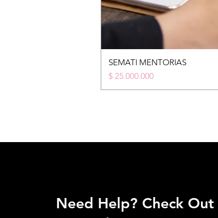
SEMATI MENTORIAS
Price
$ 25.000.000
Need Help? Check Out