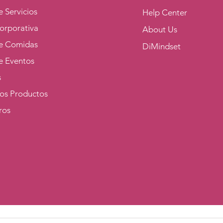
 Servicios
Help Center
orporativa
About Us
e Comidas
DiMindset
e Eventos
s
los Productos
ros