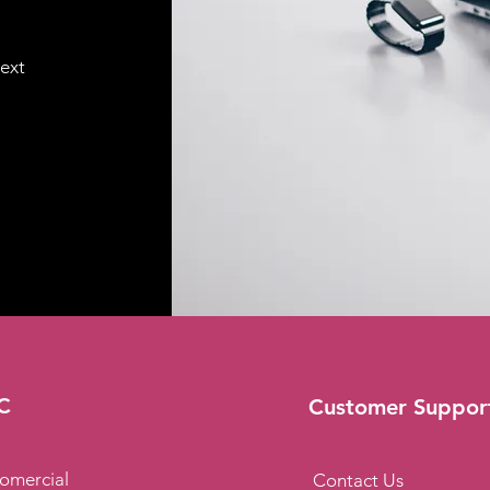
text
C
Customer Suppor
omercial
Contact Us