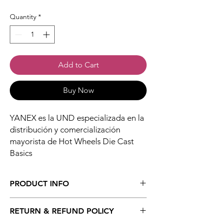
Quantity
*
Add to Cart
Buy Now
YANEX es la UND especializada en la
distribución y comercialización
mayorista de Hot Wheels Die Cast
Basics
PRODUCT INFO
YANEX es la Unidad de Negocio
RETURN & REFUND POLICY
Digital especializada en la distribución y