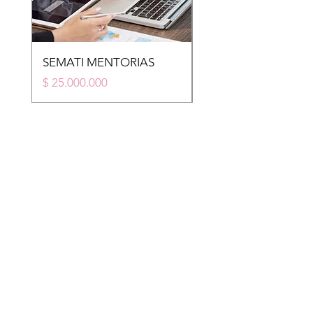
SEMATI MENTORIAS
STM
Price
Price
$ 25.000.000
$ 20.000.000