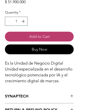
Price
$ 51.900.000
Quantity
*
Add to Cart
Buy Now
Es la Unidad de Negocio Digital
Unidad especializada en el desarrollo
tecnológico potenciada por IA y el
crecimiento digital de marcas.
SYNAPTECH
SYNAPTECH es la UND especializada en el
RETURN & REFUND POLICY