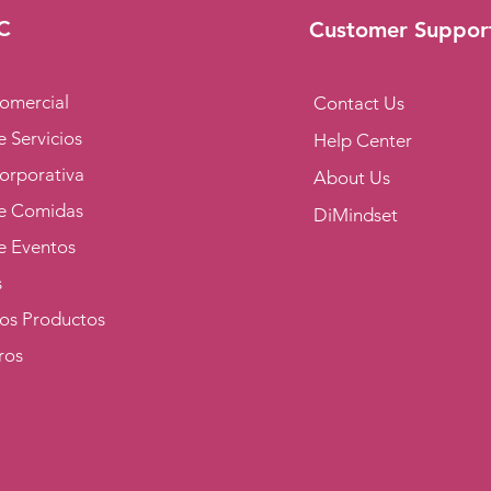
C
Customer Suppor
omercial
Contact Us
 Servicios
Help Center
orporativa
About Us
e Comidas
DiMindset
e Eventos
s
los Productos
ros