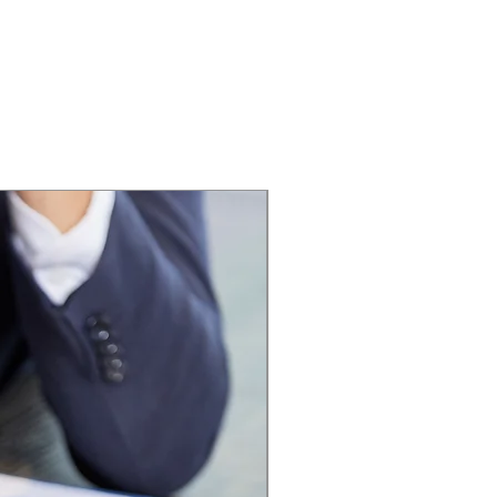
s $165.000.000 +IVA
STM