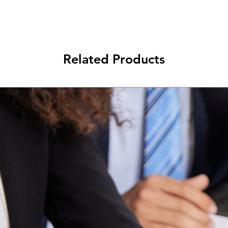
1) Silver
2) Gold
3) Diamond
Planes a partir de lo
Related Products