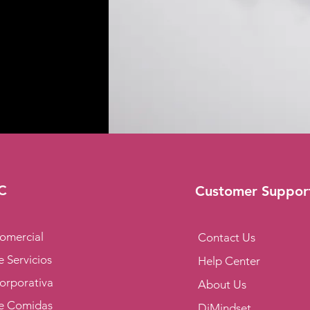
C
Customer Suppor
omercial
Contact Us
 Servicios
Help Center
orporativa
About Us
e Comidas
DiMindset