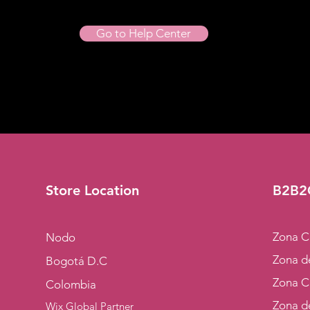
Go to Help Center
Store Location
B2B2
Zona C
Nodo
Zona de
Bogotá D.C
Zona C
Colombia
Zona d
Wix Global Partner