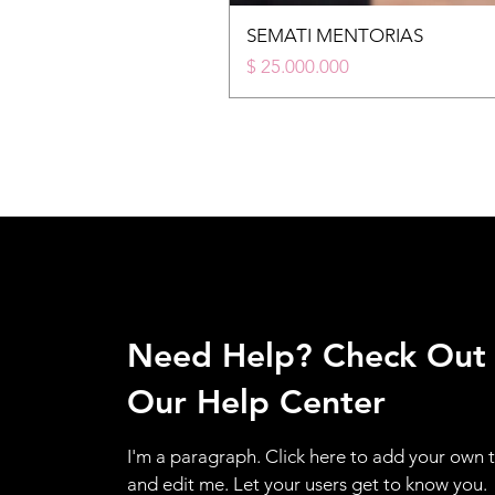
SEMATI MENTORIAS
Price
$ 25.000.000
Need Help? Check Out
Our Help Center
I'm a paragraph. Click here to add your own 
and edit me. Let your users get to know you.