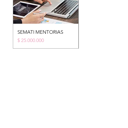
SEMATI MENTORIAS
STM
Price
Price
$ 25.000.000
$ 20.000.000