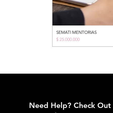
SEMATI MENTORIAS
Price
$ 25.000.000
Need Help? Check Out