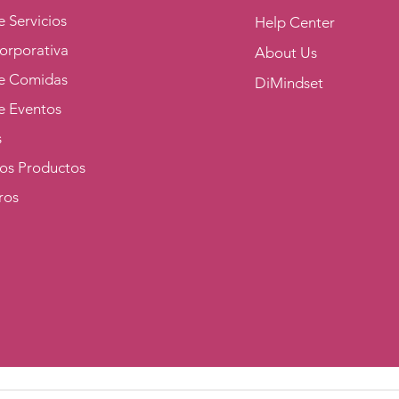
 Servicios
Help Center
orporativa
About Us
e Comidas
DiMindset
e Eventos
s
los Productos
ros