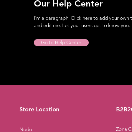
Our Help Center
I'm a paragraph. Click here to add your own 
and edit me. Let your users get to know you.
Go to Help Center
Store Location
B2B2
Zona C
Nodo