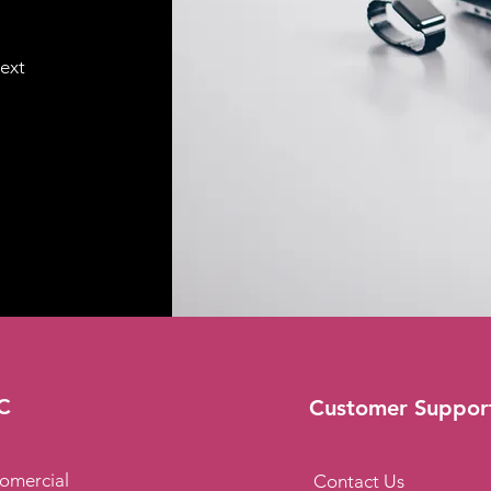
text
C
Customer Suppor
omercial
Contact Us