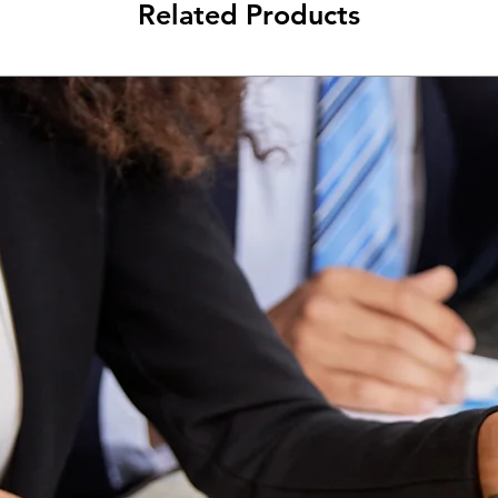
Finanzas
Related Products
Impuestos
Talento Humano
Planes:
1) Premium
2) Express
3) Deluxe
Precios desde $ 120.