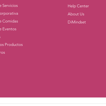
 Servicios
Help Center
orporativa
About Us
e Comidas
DiMindset
e Eventos
s
los Productos
ros