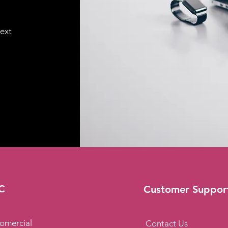
text
C
Customer Suppor
omercial
Contact Us