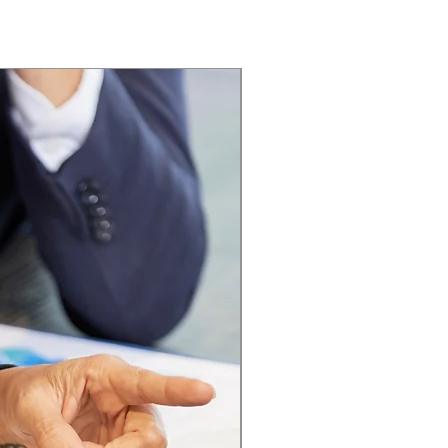
s $220.000.000 +IVA
STM