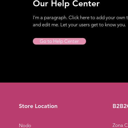
Our Help Center
I'm a paragraph. Click here to add your own 
and edit me. Let your users get to know you.
Go to Help Center
Store Location
B2B2
Zona C
Nodo