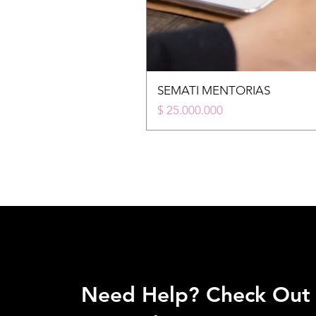
SEMATI MENTORIAS
Price
$ 25.000.000
Need Help? Check Out