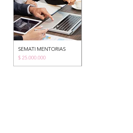
SEMATI MENTORIAS
STM
Price
Price
$ 25.000.000
$ 20.000.000