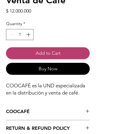
Venta de Café
Price
$ 12.000.000
Quantity
*
Add to Cart
Buy Now
COOCAFÉ es la UND especializada
en la distribución y venta de café.
COOCAFÉ
COOCAFÉ es la UND (Unidad de Negocio
RETURN & REFUND POLICY
Digital) especializada en la distribución y