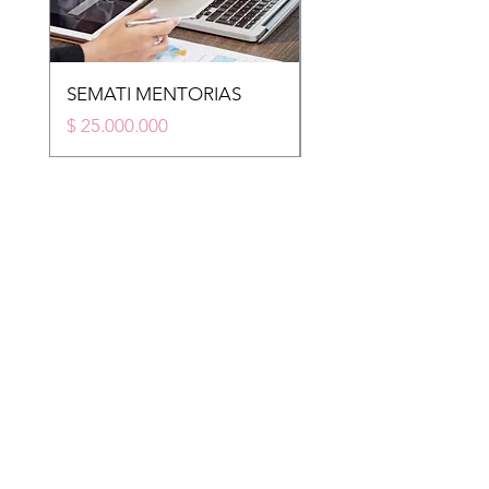
SEMATI MENTORIAS
STM
Price
Price
$ 25.000.000
$ 20.000.000