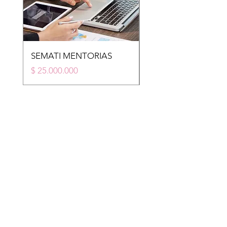
SEMATI MENTORIAS
STM
Price
Price
$ 25.000.000
$ 20.000.000