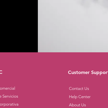
C
Customer Suppor
omercial
Contact Us
 Servicios
Help Center
orporativa
About Us