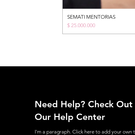
SEMATI MENTORIAS
Price
$ 25.000.000
Need Help? Check Out
Our Help Center
I'm a paragraph. Click here to add your own 