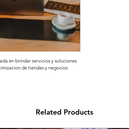
Soporte tecnico.
Estrategias de ma
Optimizacion y ana
Gestion en redes 
CRO.
Logistica y Fulfill
Planes:
1) Silver
2) Gold
3) Diamond
da en brindar servicios y soluciones
Planes a partir de lo
timizacion de tiendas y negocios
Related Products