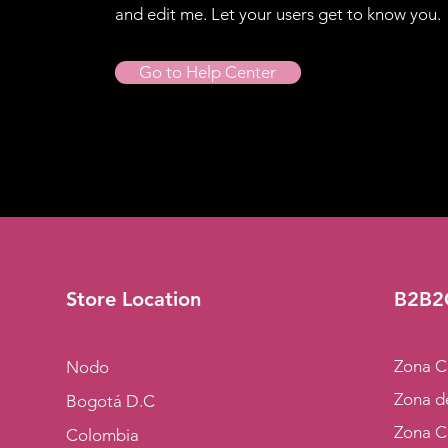
and edit me. Let your users get to know you.
Go to Help Center
Store Location
B2B2
Zona C
Nodo
Zona de
Bogotá D.C
Zona C
Colombia