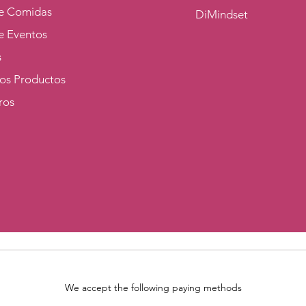
e Comidas
DiMindset
e Eventos
s
los Productos
ros
We accept the following paying methods