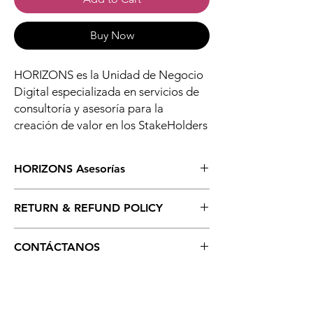
Buy Now
HORIZONS es la Unidad de Negocio
Digital especializada en servicios de
consultoría y asesoría para la
creación de valor en los StakeHolders
HORIZONS Asesorías
HORIZONS es la Unidad de Negocio
RETURN & REFUND POLICY
especializada en servicios de consultoría y
asesoría para la creación de valor en los
A partir de los términos y condiciones
StakeHolders
CONTÁCTANOS
establecidos.
Tipos de Servicio:
Experiencia del Cliente
Para mayor información y ficha técnica en:
Ciberseguridad
HOLA@DigiMallPlace.com
Datos e Inteligencia para la toma de