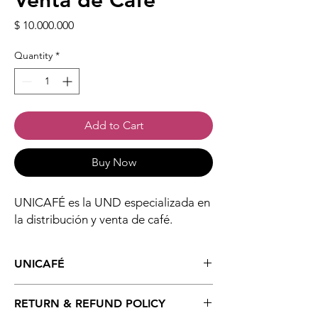
Venta de Café
Price
$ 10.000.000
Quantity
*
Add to Cart
Buy Now
UNICAFÉ es la UND especializada en
la distribución y venta de café.
UNICAFÉ
UNICAFÉ es la UND (Unidad de Negocio
RETURN & REFUND POLICY
Digital) especializada en la distribución y