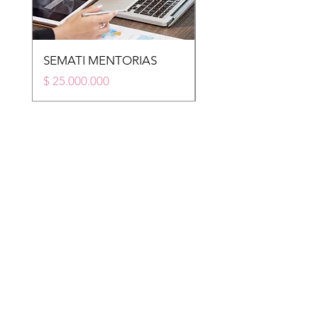
SEMATI MENTORIAS
STM
Price
Price
$ 25.000.000
$ 20.000.000